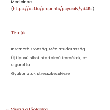
Medicinae
(
https://osf.io/preprints/psyarxiv/yd49s
)
Témák
Internetbiztonság, Médiatudatosság
Új típusú nikotintartalmú termékek, e-
cigaretta
Gyakorlatok stresszkezelésre
Vissza a főoldalra