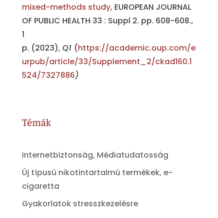
mixed-methods study
, EUROPEAN JOURNAL
OF PUBLIC HEALTH 33 : Suppl 2. pp. 608-608.,
1
p. (2023),
Q1
(
https://academic.oup.com/e
urpub/article/33/Supplement_2/ckad160.1
524/7327886
)
Témák
Internetbiztonság, Médiatudatosság
Új típusú nikotintartalmú termékek, e-
cigaretta
Gyakorlatok stresszkezelésre